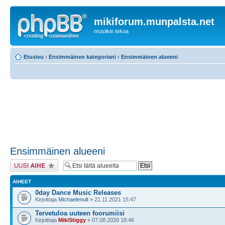
mikiforum.munpalsta.net
musiikin tekoa
Etusivu
‹
Ensimmäinen kategoriani
‹
Ensimmäinen alueeni
Ensimmäinen alueeni
Lähetä uusi viesti
AIHEET
0day Dance Music Releases
Kirjoittaja
Michaelenult
» 21.11.2021 15:47
Tervetuloa uuteen foorumiisi
Kirjoittaja
MikiStiggy
» 07.08.2020 18:46