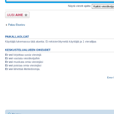
Näytä viestit ajalta:
Lähetä uusi viesti
Paluu Etusivu
PAIKALLAOLIJAT
Käyttäjiä lukemassa tätä aluetta: Ei rekisteröityneitä käyttäjiä ja 1 vierailijaa
KESKUSTELUALUEEN OIKEUDET
Et voi
kirjoittaa uusia viestejä
Et voi
vastata viestiketjuihin
Et voi
muokata omia viestejäsi
Et voi
poistaa omia viestejäsi
Et voi
lähettää liitetiedostoja.
Error 