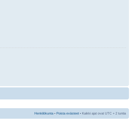
Henkilökunta
•
Poista evästeet
• Kaikki ajat ovat UTC + 2 tuntia