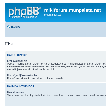
mikiforum.munpalsta.net
musiikin tekoa
Etusivu
Etsi
HAKULAUSEKE
Etsi avainsanoja:
Aseta
+
merkki sanan eteen, jonka on löydyttävä ja
-
merkki sellaisen sanan eteen, jota
Laita haettavat sanat sulkuihin erotettuna
|
-merkillä, mikäli vain yhden sanan on löydyt
merkkiä jokerimerkkinä osittaisiin hakuihin
Hae käyttäjätunnuksella:
Käytä *-merkkiä jokerimerkkinä osittaisiin hakuihin
HAUN VAIHTOEHDOT
Hae alueittain:
Valitse alue tai alueet, josta haluat etsiä. Sisäalueet voidaan hakea valitsemalla se alapu