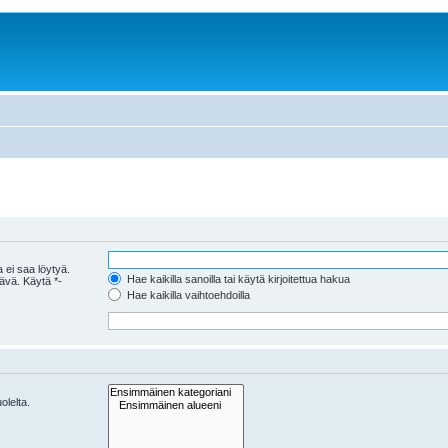
 ei saa löytyä.
Hae kaikilla sanoilla tai käytä kirjoitettua hakua
tävä. Käytä *-
Hae kaikilla vaihtoehdoilla
olelta.