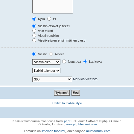
Kyllä
Ei
Viestin otsikot ja teksti
Vain teksti
Viestin otsikko
Viestiketjujen ensimmäinen viesti
Viestit
Aiheet
Nouseva
Laskeva
Merkkiä viestistä
Switch to mobile style
Keskustelufoorumin moottorina toimii
phpBB
® Forum Software © phpBB Group
Käännös, Lurttinen,
www.phpbbsuomi.com
Tämäkin on
ilmainen foorumi
, jonka tarjoaa
munfoorumi.com