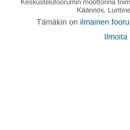
Keskustelufoorumin moottorina toim
Käännös, Lurttin
Tämäkin on
ilmainen foor
Ilmoita