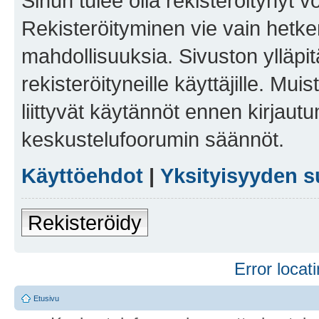
Sinun tulee olla rekisteröitynyt v
Rekisteröityminen vie vain hetken
mahdollisuuksia. Sivuston ylläpit
rekisteröityneille käyttäjille. Mu
liittyvät käytännöt ennen kirjau
keskustelufoorumin säännöt.
Käyttöehdot
|
Yksityisyyden s
Rekisteröidy
Error locati
Etusivu